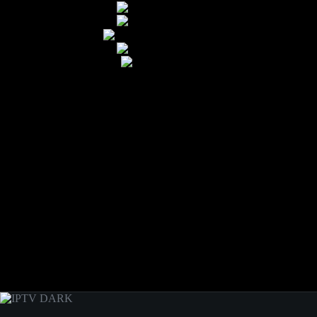
Hoe u onze IPTV DARK Prijzen -server kunt gebruiken
Kies een plan
Koop een van onze abonnementen!
IPTV-app installeren
Installeer een IPTV-applicatie op basis van uw apparaat. { Neem cont
Activeren
Voer M3U- of Xtream-codes in om uw abonnement te activeren.