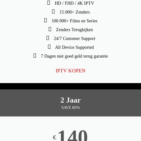
HD / FHD / 4K IPTV
15.000+ Zenders
100.000+ Films en Series
Zenders Terugkijken
24/7 Customer Support
All Device Supported
7 Dagen niet goed geld terug garantie
IPTV KOPEN
2 Jaar
SAVE 80%
140
€