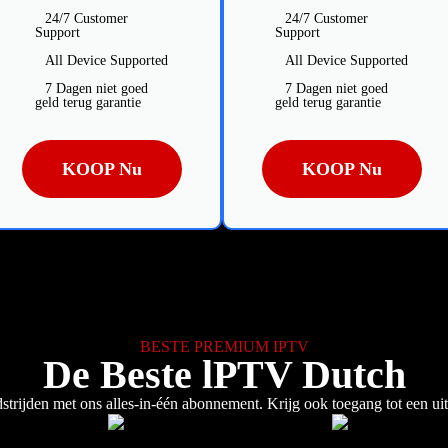
24/7 Customer
24/7 Customer
Support
Support
All Device Supported
All Device Supported
7 Dagen niet goed
7 Dagen niet goed
geld terug garantie
geld terug garantie
KOOP Nu
KOOP Nu
BESTE PREMIUM IPTV
De Beste lPTV Dutch
dstrijden met ons alles-in-één abonnement. Krijg ook toegang tot een 