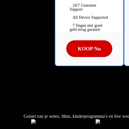
24/7 Customer
Support
All Device Supported
7 Dagen niet goed
geld terug garantie
KOOP Nu
Geniet van je series, films, kinderprogramma’s en live we