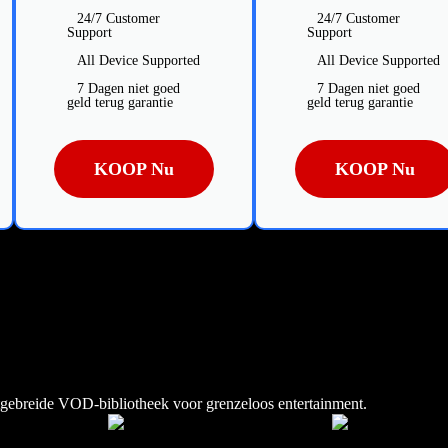
24/7 Customer
24/7 Customer
Support
Support
All Device Supported
All Device Supported
7 Dagen niet goed
7 Dagen niet goed
geld terug garantie
geld terug garantie
KOOP Nu
KOOP Nu
uitgebreide VOD-bibliotheek voor grenzeloos entertainment.