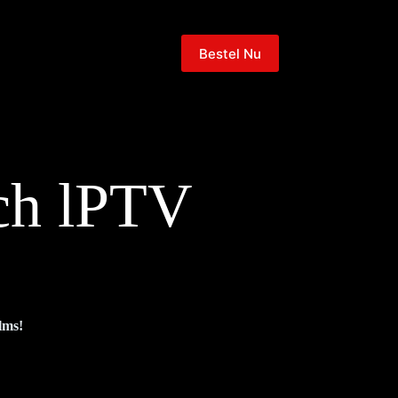
Bestel Nu
tch lPTV
lms!