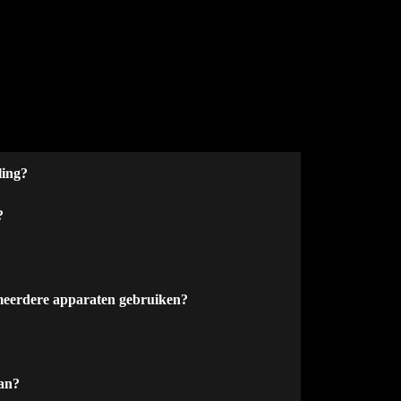
ling?
?
meerdere apparaten gebruiken?
aan?