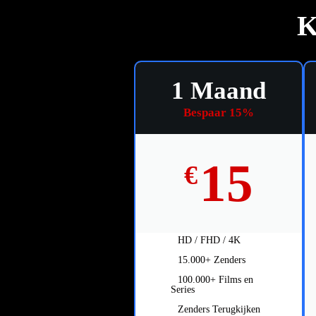
K
1 Maand
Bespaar 15%
15
€
HD / FHD / 4K
15.000+ Zenders
100.000+ Films en
Series
Zenders Terugkijken